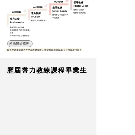
38小時訓練
督導教練
Master Coach
100小時訓練
進階教練
運動小組觀課
Senior Coach
16小時訓練
進行前後測評估
耆力教練
日間中心和院舍介入
O Coach
小組教練
耆力大使
社區介入
小組教練
Ambassador
參與預防小組訓練
擔任班長角色陪伴及鼓勵
長者
與長者一同建立運動習慣
尚未開始招募
如有興趣參加耆力大使或教練課程，請定期留意網頁及FB公佈最新消息！
歷屆耆力教練課程畢業生
第七屆耆力教練 (2026年3月)